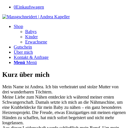
0
Einkaufswagen
Shop
Babys
Kinder
Erwachsene
Gutschein
Über mich
Kontakt & Anfrage
Menü
Menü
Kurz über mich
Mein Name ist Andrea. Ich bin verheiratet und stolze Mutter von
drei wunderbaren Töchtern.
Meine Liebe zum Nähen entdeckte ich während meiner ersten
Schwangerschaft. Damals setzte ich mich an die Nähmaschine, um
eine Krabbeldecke für mein Baby zu nähen – ein ganz besonderes
Herzensprojekt. Die Freude, etwas Einzigartiges mit meinen eigenen
Händen zu schaffen, hat mich sofort begeistert und nicht mehr
losgelassen.
Aus dieser Leidenschaft wurde schließlich mein Beruf. Um mein