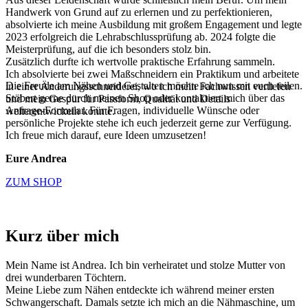
Handwerk von Grund auf zu erlernen und zu perfektionieren,
absolvierte ich meine Ausbildung mit großem Engagement und legte
2023 erfolgreich die Lehrabschlussprüfung ab. 2024 folgte die
Meisterprüfung, auf die ich besonders stolz bin.
Zusätzlich durfte ich wertvolle praktische Erfahrung sammeln.
Ich absolvierte bei zwei Maßschneidern ein Praktikum und arbeitete
Die Freude am Nähen und Gestalten möchte ich nun mit euch teilen.
in einer Änderungsschneiderei, wo ich mein Fachwissen vertiefen
Stöbert gerne durch meinen Shop oder kontaktiert mich über das
und mein Gespür für Passform, Qualität und Details
Anfrage-Formular. Für Fragen, individuelle Wünsche oder
weiterentwickeln konnte.
persönliche Projekte stehe ich euch jederzeit gerne zur Verfügung.
Ich freue mich darauf, eure Ideen umzusetzen!
Eure Andrea
ZUM SHOP
Kurz über mich
Mein Name ist Andrea. Ich bin verheiratet und stolze Mutter von
drei wunderbaren Töchtern.
Meine Liebe zum Nähen entdeckte ich während meiner ersten
Schwangerschaft. Damals setzte ich mich an die Nähmaschine, um